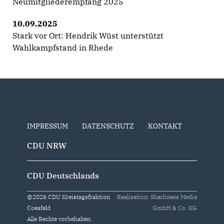
Neumitgliederempfang 2025
10.09.2025
Stark vor Ort: Hendrik Wüst unterstützt
Wahlkampfstand in Rhede
IMPRESSUM
DATENSCHUTZ
KONTAKT
CDU NRW
CDU Deutschlands
@2026 CDU Kreistagsfraktion
Realisation: Sharkness Media
Coesfeld
GmbH & Co. KG
Alle Rechte vorbehalten.