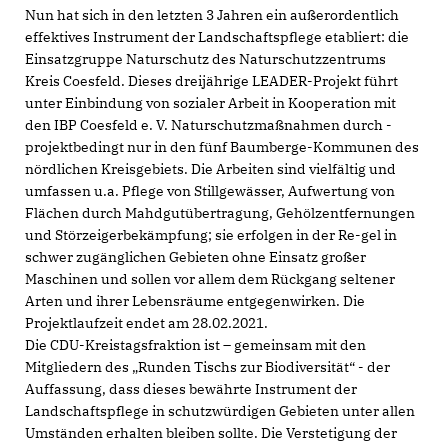
Nun hat sich in den letzten 3 Jahren ein außerordentlich
effektives Instrument der Landschaftspflege etabliert: die
Einsatzgruppe Naturschutz des Naturschutzzentrums
Kreis Coesfeld. Dieses dreijährige LEADER-Projekt führt
unter Einbindung von sozialer Arbeit in Kooperation mit
den IBP Coesfeld e. V. Naturschutzmaßnahmen durch -
projektbedingt nur in den fünf Baumberge-Kommunen des
nördlichen Kreisgebiets. Die Arbeiten sind vielfältig und
umfassen u.a. Pflege von Stillgewässer, Aufwertung von
Flächen durch Mahdgutübertragung, Gehölzentfernungen
und Störzeigerbekämpfung; sie erfolgen in der Re-gel in
schwer zugänglichen Gebieten ohne Einsatz großer
Maschinen und sollen vor allem dem Rückgang seltener
Arten und ihrer Lebensräume entgegenwirken. Die
Projektlaufzeit endet am 28.02.2021.
Die CDU-Kreistagsfraktion ist – gemeinsam mit den
Mitgliedern des „Runden Tischs zur Biodiversität“ - der
Auffassung, dass dieses bewährte Instrument der
Landschaftspflege in schutzwürdigen Gebieten unter allen
Umständen erhalten bleiben sollte. Die Verstetigung der